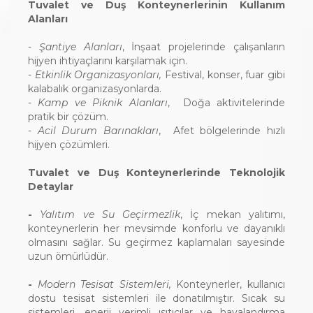
Tuvalet ve Duş Konteynerlerinin Kullanım
Alanları
-
Şantiye Alanları
, İnşaat projelerinde çalışanların
hijyen ihtiyaçlarını karşılamak için.
-
Etkinlik Organizasyonları,
Festival, konser, fuar gibi
kalabalık organizasyonlarda.
-
Kamp ve Piknik Alanları
, Doğa aktivitelerinde
pratik bir çözüm.
-
Acil Durum Barınakları
, Afet bölgelerinde hızlı
hijyen çözümleri.
Tuvalet ve Duş Konteynerlerinde Teknolojik
Detaylar
-
Yalıtım ve Su Geçirmezlik
, İç mekan yalıtımı,
konteynerlerin her mevsimde konforlu ve dayanıklı
olmasını sağlar. Su geçirmez kaplamaları sayesinde
uzun ömürlüdür.
-
Modern Tesisat Sistemleri,
Konteynerler, kullanıcı
dostu tesisat sistemleri ile donatılmıştır. Sıcak su
sistemleri, enerji verimli ısıtıcılar ve havalandırma